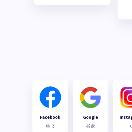
Facebook
Google
Inst
脸书
谷歌
I