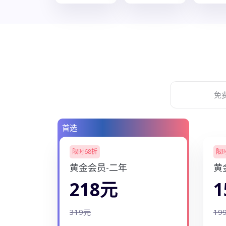
免
首选
限时68折
限时
黄金会员-二年
黄
218元
1
319元
19