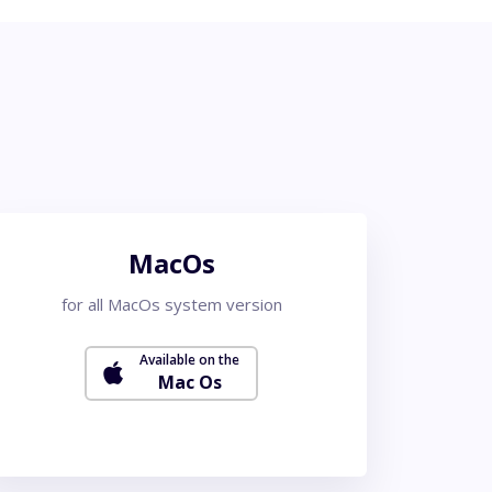
MacOs
for all MacOs system version
Available on the
Mac Os